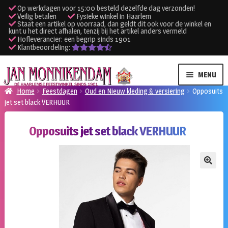
Op werkdagen voor 15:00 besteld dezelfde dag verzonden!
Veilig betalen
Fysieke winkel in Haarlem
Staat een artikel op voorraad, dan geldt dit ook voor de winkel en
kunt u het direct afhalen, tenzij bij het artikel anders vermeld
Hofleverancier: een begrip sinds 1901
Klantbeoordeling:
Ga
Ga
MENU
door
naar
Home
Feestdagen
Oud en Nieuw kleding & versiering
Opposuits
naar
de
jet set black VERHUUR
SUBME
Verhuur kleding
navigatie
inhoud
UITVO
Opposuits jet set black VERHUUR
SUBME
Verhuur apparatuur
UITVO
Onze winkel
🔍
Klantenservice
Inloggen