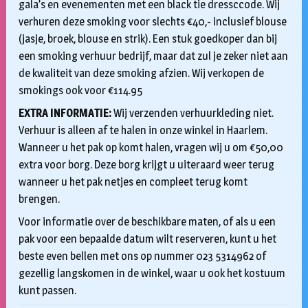
gala’s en evenementen met een black tie dressccode. Wij
verhuren deze smoking voor slechts €40,- inclusief blouse
(jasje, broek, blouse en strik). Een stuk goedkoper dan bij
een smoking verhuur bedrijf, maar dat zul je zeker niet aan
de kwaliteit van deze smoking afzien. Wij verkopen de
smokings ook voor €114.95
EXTRA INFORMATIE:
Wij verzenden verhuurkleding niet.
Verhuur is alleen af te halen in onze winkel in Haarlem.
Wanneer u het pak op komt halen, vragen wij u om €50,00
extra voor borg. Deze borg krijgt u uiteraard weer terug
wanneer u het pak netjes en compleet terug komt
brengen.
Voor informatie over de beschikbare maten, of als u een
pak voor een bepaalde datum wilt reserveren, kunt u het
beste even bellen met ons op nummer 023 5314962 of
gezellig langskomen in de winkel, waar u ook het kostuum
kunt passen.