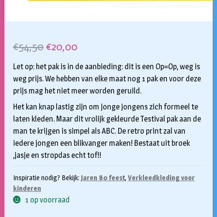
Oorspronkelijke
Huidige
€
54,50
€
20,00
prijs
prijs
Let op: het pak is in de aanbieding: dit is een Op=Op, weg is
was:
is:
weg prijs. We hebben van elke maat nog 1 pak en voor deze
prijs mag het niet meer worden geruild.
€54,50.
€20,00.
Het kan knap lastig zijn om jonge jongens zich formeel te
laten kleden. Maar dit vrolijk gekleurde Testival pak aan de
man te krijgen is simpel als ABC. De retro print zal van
iedere jongen een blikvanger maken! Bestaat uit broek
,jasje en stropdas echt tof!!
Inspiratie nodig? Bekijk:
Jaren 80 feest
,
Verkleedkleding voor
kinderen
1 op voorraad