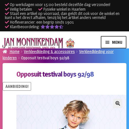
Op werkdagen voor 15:00 besteld dezelfde dag verzonden!
Veilig betalen
Fysieke winkel in Haarlem
Staat een artikel op voorraad, dan geldt dit ook voor de winkel en
kunt u het direct afhalen, tenzij bij het artikel anders vermeld
Hofleverancier: een begrip sinds 1901
Klantbeoordeling:
Ga
Ga
MENU
door
naar
Home
Verkleedkleding & accessoires
Verkleedkleding voor
naar
de
kinderen
Opposuit testival boys 92/98
SUBME
Verhuur kleding
navigatie
inhoud
UITVO
Opposuit testival boys 92/98
SUBME
Verhuur apparatuur
UITVO
AANBIEDING!
Onze winkel
Klantenservice
🔍
Inloggen