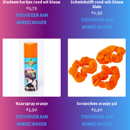
Diadeem hartjes rood wit blauw
Schminkstift rood-wit-blauw
klein
€
3,75
€
1,95
TOEVOEGEN AAN
TOEVOEGEN AAN
WINKELWAGEN
WINKELWAGEN
Haarspray oranje
Scrunchies oranje 3st
€
3,50
€
3,50
TOEVOEGEN AAN
TOEVOEGEN AAN
WINKELWAGEN
WINKELWAGEN