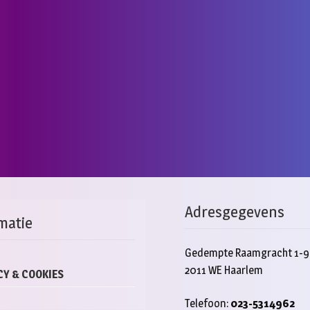
Adresgegevens
matie
Gedempte Raamgracht 1-9
2011 WE Haarlem
CY & COOKIES
Telefoon:
023-5314962