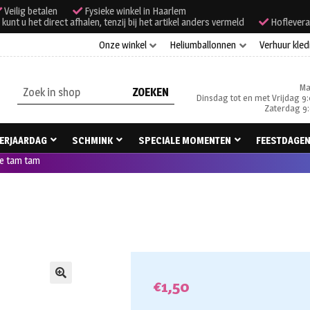
Veilig betalen
Fysieke winkel in Haarlem
unt u het direct afhalen, tenzij bij het artikel anders vermeld
Hoflevera
Onze winkel
Heliumballonnen
Verhuur kled
Ma
Zoeken
Dinsdag tot en met Vrijdag 9:
naar:
Zaterdag 9:
ERJAARDAG
SCHMINK
SPECIALE MOMENTEN
FEESTDAGE
e tam tam
€
1,50
🔍