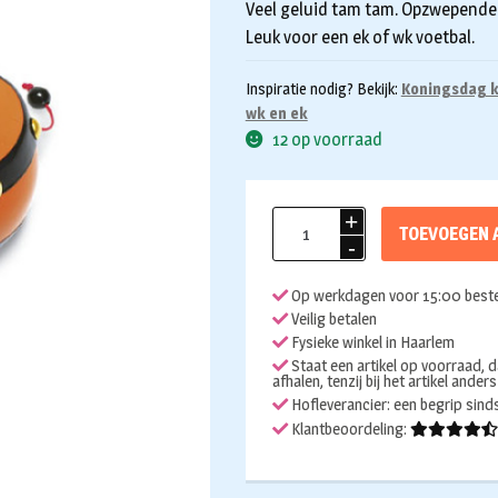
Veel geluid tam tam. Opzwepende
Leuk voor een ek of wk voetbal.
Inspiratie nodig? Bekijk:
Koningsdag k
wk en ek
12 op voorraad
Oranje
TOEVOEGEN 
tam
tam
Op werkdagen voor 15:00 beste
aantal
Veilig betalen
Fysieke winkel in Haarlem
Staat een artikel op voorraad, d
afhalen, tenzij bij het artikel ander
Hofleverancier: een begrip sin
Klantbeoordeling: