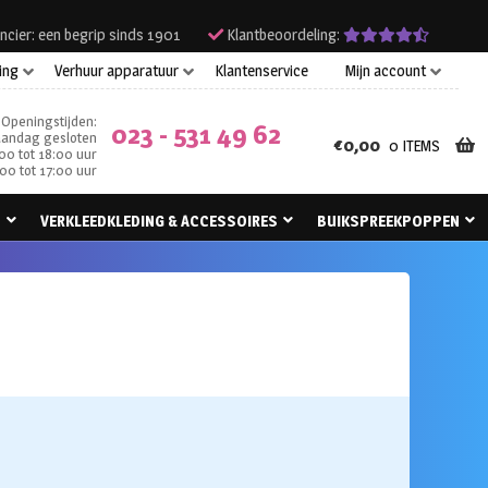
ncier: een begrip sinds 1901
Klantbeoordeling:
ing
Verhuur apparatuur
Klantenservice
Mijn account
Openingstijden:
023 - 531 49 62
andag gesloten
€
0,00
0 ITEMS
00 tot 18:00 uur
00 tot 17:00 uur
N
VERKLEEDKLEDING & ACCESSOIRES
BUIKSPREEKPOPPEN