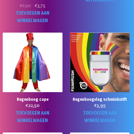
Oorspronkelijke
Huidige
€
7,50
€
3,75
prijs
prijs
TOEVOEGEN AAN
was:
is:
WINKELWAGEN
€7,50.
€3,75.
Regenboog cape
Regenboogvlag schminkstift
€
22,50
€
3,95
TOEVOEGEN AAN
TOEVOEGEN AAN
WINKELWAGEN
WINKELWAGEN