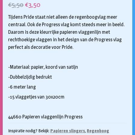
Oorspronkelijke
Huidige
€
5,50
€
3,50
prijs
prijs
Tijdens Pride staat niet alleen de regenboogvlag meer
was:
is:
centraal. Ook de Progress vlag komt steeds meer in beeld.
Daarom is deze kleurrijke papieren vlaggenlijn met
€5,50.
€3,50.
rechthoekige vlaggen in het design van de Progress vlag
perfect als decoratie voor Pride.
-Materiaal: papier, koord van satijn
-Dubbelzijdig bedrukt
-6 meter lang
-15 vlaggetjes van 30x20cm
44660 Papieren vlaggenlijn Progress
Inspiratie nodig? Bekijk:
Papieren slingers
,
Regenboog