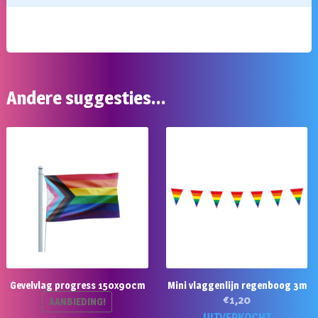
Andere suggesties…
Gevelvlag progress 150x90cm
Mini vlaggenlijn regenboog 3m
€
1,20
AANBIEDING!
UITVERKOCHT