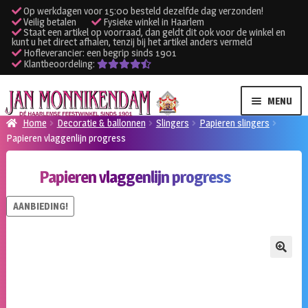
Op werkdagen voor 15:00 besteld dezelfde dag verzonden!
Veilig betalen
Fysieke winkel in Haarlem
Staat een artikel op voorraad, dan geldt dit ook voor de winkel en
kunt u het direct afhalen, tenzij bij het artikel anders vermeld
Hofleverancier: een begrip sinds 1901
Klantbeoordeling:
Ga
Ga
MENU
door
naar
Home
Decoratie & ballonnen
Slingers
Papieren slingers
naar
de
Papieren vlaggenlijn progress
SUBME
Verhuur kleding
navigatie
inhoud
UITVO
Papieren vlaggenlijn progress
SUBME
Verhuur apparatuur
UITVO
AANBIEDING!
Onze winkel
Klantenservice
🔍
Inloggen