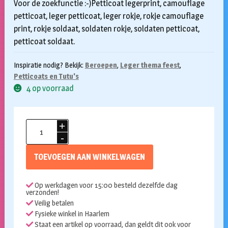
Voor de zoekfunctie :-)Petticoat legerprint, camouflage
petticoat, leger petticoat, leger rokje, rokje camouflage
print, rokje soldaat, soldaten rokje, soldaten petticoat,
petticoat soldaat.
Inspiratie nodig? Bekijk:
Beroepen
,
Leger thema feest
,
Petticoats en Tutu's
4 op voorraad
Petticoat
camouflage
aantal
TOEVOEGEN AAN WINKELWAGEN
Op werkdagen voor 15:00 besteld dezelfde dag
verzonden!
Veilig betalen
Fysieke winkel in Haarlem
Staat een artikel op voorraad, dan geldt dit ook voor