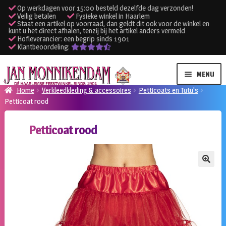
Op werkdagen voor 15:00 besteld dezelfde dag verzonden!
Veilig betalen
Fysieke winkel in Haarlem
Staat een artikel op voorraad, dan geldt dit ook voor de winkel en
kunt u het direct afhalen, tenzij bij het artikel anders vermeld
Hofleverancier: een begrip sinds 1901
Klantbeoordeling:
Ga
Ga
MENU
door
naar
Home
Verkleedkleding & accessoires
Petticoats en Tutu's
naar
de
Petticoat rood
SUBME
Verhuur kleding
navigatie
inhoud
UITVO
Petticoat rood
SUBME
Verhuur apparatuur
UITVO
Onze winkel
🔍
Klantenservice
Inloggen