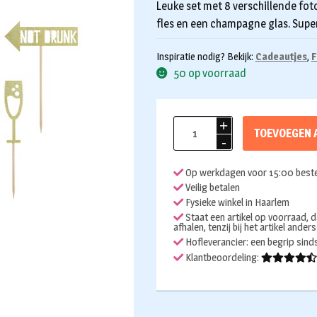
Leuke set met 8 verschillende fo
fles en een champagne glas. Supe
Inspiratie nodig? Bekijk:
Cadeautjes
,
F
50 op voorraad
Photo
TOEVOEGEN 
booth
props
Op werkdagen voor 15:00 beste
Let's
Veilig betalen
Celebrate
Fysieke winkel in Haarlem
8st
Staat een artikel op voorraad, d
afhalen, tenzij bij het artikel ander
aantal
Hofleverancier: een begrip sin
Klantbeoordeling: