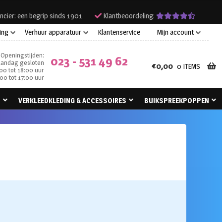
ncier: een begrip sinds 1901
Klantbeoordeling:
ing
Verhuur apparatuur
Klantenservice
Mijn account
Openingstijden:
023 - 531 49 62
andag gesloten
€
0,00
0 ITEMS
00 tot 18:00 uur
00 tot 17:00 uur
N
VERKLEEDKLEDING & ACCESSOIRES
BUIKSPREEKPOPPEN