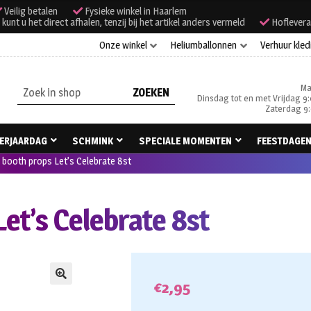
Veilig betalen
Fysieke winkel in Haarlem
unt u het direct afhalen, tenzij bij het artikel anders vermeld
Hoflevera
Onze winkel
Heliumballonnen
Verhuur kled
Ma
Zoeken
Dinsdag tot en met Vrijdag 9:
naar:
Zaterdag 9:
ERJAARDAG
SCHMINK
SPECIALE MOMENTEN
FEESTDAGE
booth props Let’s Celebrate 8st
et’s Celebrate 8st
€
2,95
🔍