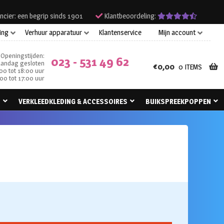
ncier: een begrip sinds 1901
Klantbeoordeling:
ing
Verhuur apparatuur
Klantenservice
Mijn account
Openingstijden:
023 - 531 49 62
andag gesloten
€
0,00
0 ITEMS
00 tot 18:00 uur
00 tot 17:00 uur
N
VERKLEEDKLEDING & ACCESSOIRES
BUIKSPREEKPOPPEN