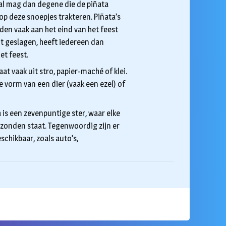
tal mag dan degene die de piñata
p deze snoepjes trakteren. Piñata’s
en vaak aan het eind van het feest
dt geslagen, heeft iedereen dan
t feest.
taat vaak uit stro, papier-maché of klei.
 vorm van een dier (vaak een ezel) of
 is een zevenpuntige ster, waar elke
zonden staat. Tegenwoordig zijn er
eschikbaar, zoals auto’s,