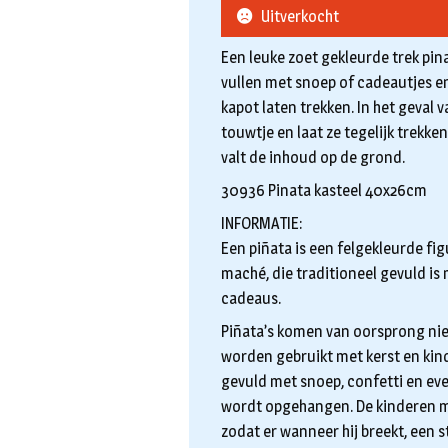
Uitverkocht
Een leuke zoet gekleurde trek pina
vullen met snoep of cadeautjes en
kapot laten trekken. In het geval v
touwtje en laat ze tegelijk trekke
valt de inhoud op de grond.
30936 Pinata kasteel 40x26cm
INFORMATIE:
Een piñata is een felgekleurde fi
maché, die traditioneel gevuld is
cadeaus.
Piñata’s komen van oorsprong niet
worden gebruikt met kerst en kin
gevuld met snoep, confetti en eve
wordt opgehangen. De kinderen m
zodat er wanneer hij breekt, een s