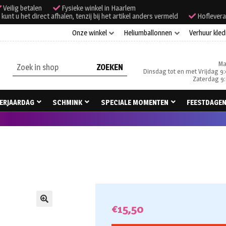
Veilig betalen
Fysieke winkel in Haarlem
unt u het direct afhalen, tenzij bij het artikel anders vermeld
Hoflevera
Onze winkel
Heliumballonnen
Verhuur kled
Ma
Zoeken
Dinsdag tot en met Vrijdag 9:
naar:
Zaterdag 9:
ERJAARDAG
SCHMINK
SPECIALE MOMENTEN
FEESTDAGE
€
15,50
🔍