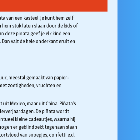
ta van een kasteel. Je kunt hem zelf
 hem stuk laten slaan door de kids of
an deze pinata geef je elk kind een
n. Dan valt de hele onderkant eruit en
guur, meestal gemaakt van papier-
 met zoetigheden, vruchten en
 uit Mexico, maar uit China. Piñata’s
derverjaardagen. De piñata wordt
ntueel kleine cadeautjes, waarna hij
ogen er geblindoekt tegenaan slaan
tortvloed van snoepjes, confetti e.d.