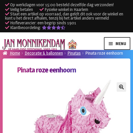
Op werkdagen voor 15:00 besteld dezelfde dag verzonden!
Veilig betalen
Fysieke winkel in Haarlem
Staat een artikel op voorraad, dan geldt dit ook voor de winkel en
kunt u het direct afhalen, tenzij bij het artikel anders vermeld
Hofleverancier: een begrip sinds 1901
Klantbeoordeling:
Ga
Ga
MENU
door
naar
Home
Decoratie & ballonnen
Pinatas
Pinata roze eenhoorn
naar
de
SUBME
Verhuur kleding
navigatie
inhoud
Pinata roze eenhoorn
UITVO
SUBME
Verhuur apparatuur
UITVO
Onze winkel
🔍
Klantenservice
Inloggen