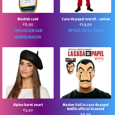
Mastiek 12ml
Casa de papel overall – unisex
€
6,95
€
19,50
Di
TOEVOEGEN AAN
OPTIES SELECTEREN
p
WINKELWAGEN
he
m
va
D
op
k
g
w
o
d
Alpino baret zwart
Masker Dali la casa de papel
pr
Netflix official licensed
€
3,50
€
9,95