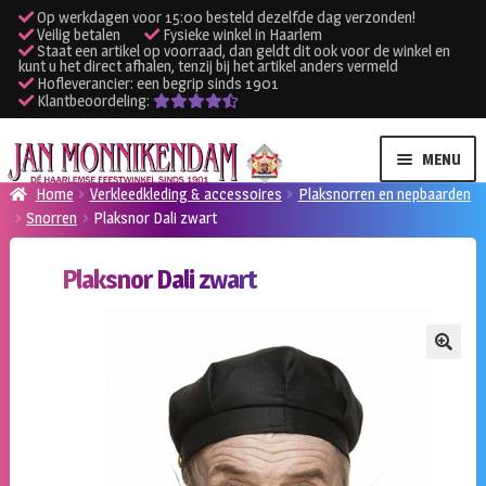
Op werkdagen voor 15:00 besteld dezelfde dag verzonden!
Veilig betalen
Fysieke winkel in Haarlem
Staat een artikel op voorraad, dan geldt dit ook voor de winkel en
kunt u het direct afhalen, tenzij bij het artikel anders vermeld
Hofleverancier: een begrip sinds 1901
Klantbeoordeling:
Ga
Ga
MENU
door
naar
Home
Verkleedkleding & accessoires
Plaksnorren en nepbaarden
naar
de
Snorren
Plaksnor Dali zwart
SUBME
Verhuur kleding
navigatie
inhoud
UITVO
Plaksnor Dali zwart
SUBME
Verhuur apparatuur
UITVO
Onze winkel
🔍
Klantenservice
Inloggen