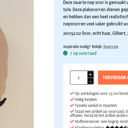
Deze zwarte nep snor is gemaakt 
tule. Deze plaksnorren dienen gep
en hebben dan een heel realistisch
nepsnorren veel vaker gebruikt w
20052.02 Snor, echt haar, Gilbert,
Inspiratie nodig? Bekijk:
Snorren
7 op voorraad
Plaksnor
TOEVOEGEN 
echt
haar
Op werkdagen voor 15:00 beste
Gilbert
Veilig betalen
met
Fysieke winkel in Haarlem
krul
Staat een artikel op voorraad, d
afhalen, tenzij bij het artikel ander
zwart
Hofleverancier: een begrip sin
aantal
Klantbeoordeling: