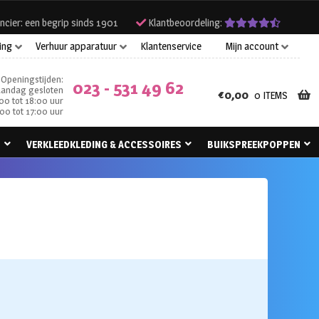
ncier: een begrip sinds 1901
Klantbeoordeling:
ing
Verhuur apparatuur
Klantenservice
Mijn account
Openingstijden:
023 - 531 49 62
andag gesloten
€
0,00
0 ITEMS
00 tot 18:00 uur
00 tot 17:00 uur
N
VERKLEEDKLEDING & ACCESSOIRES
BUIKSPREEKPOPPEN