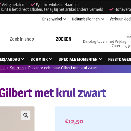
Veilig betalen
Fysieke winkel in Haarlem
unt u het direct afhalen, tenzij bij het artikel anders vermeld
Hoflevera
Onze winkel
Heliumballonnen
Verhuur kled
Ma
Zoeken
Dinsdag tot en met Vrijdag 9:
naar:
Zaterdag 9:
ERJAARDAG
SCHMINK
SPECIALE MOMENTEN
FEESTDAGE
den
Snorren
Plaksnor echt haar Gilbert met krul zwart
Gilbert met krul zwart
€
12,50
🔍