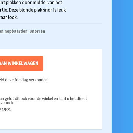
unt plakken door middel van het
tje. Deze blonde plak snor is leuk
raar look.
en nepbaarden
,
Snorren
AAN WINKELWAGEN
ld dezelfde dag verzonden!
an geldt dit ook voor de winkel en kunt u het direct
s vermeld
ds 1901