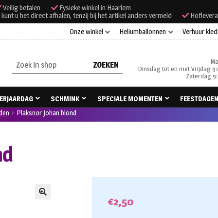
Veilig betalen
Fysieke winkel in Haarlem
unt u het direct afhalen, tenzij bij het artikel anders vermeld
Hoflevera
Onze winkel
Heliumballonnen
Verhuur kled
Ma
Zoeken
Dinsdag tot en met Vrijdag 9:
naar:
Zaterdag 9:
ERJAARDAG
SCHMINK
SPECIALE MOMENTEN
FEESTDAGE
den
Plaksnor Johan blond
nd
€
2,50
🔍