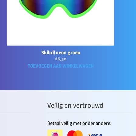
Skibril neon groen
€
6,50
TOEVOEGEN AAN WINKELWAGEN
Veilig en vertrouwd
Betaal veilig met onder andere: