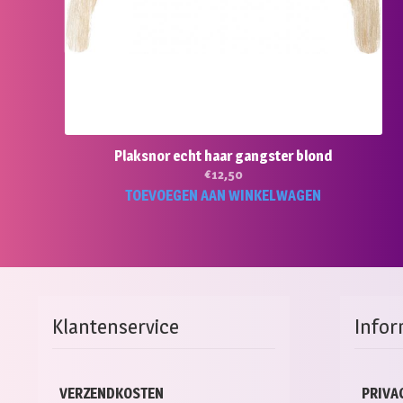
pro
Plaksnor echt haar gangster blond
€
12,50
TOEVOEGEN AAN WINKELWAGEN
Klantenservice
Infor
VERZENDKOSTEN
PRIVA