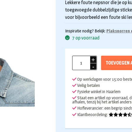
Lekkere foute nepsnor die je op k
toegevoegde dubbelzijdige sticker
voor bijvoorbeeld een foute ski le
Inspiratie nodig? Bekijk:
Plaksnorren 
7 op voorraad
Plaksnor
TOEVOEGEN 
Johan
blond
Op werkdagen voor 15:00 beste
aantal
Veilig betalen
Fysieke winkel in Haarlem
Staat een artikel op voorraad, d
afhalen, tenzij bij het artikel ander
Hofleverancier: een begrip sin
Klantbeoordeling: