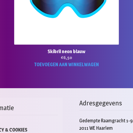
ductpagina
Skibril neon blauw
€
6,50
TOEVOEGEN AAN WINKELWAGEN
Adresgegevens
matie
Gedempte Raamgracht 1-9
2011 WE Haarlem
CY & COOKIES