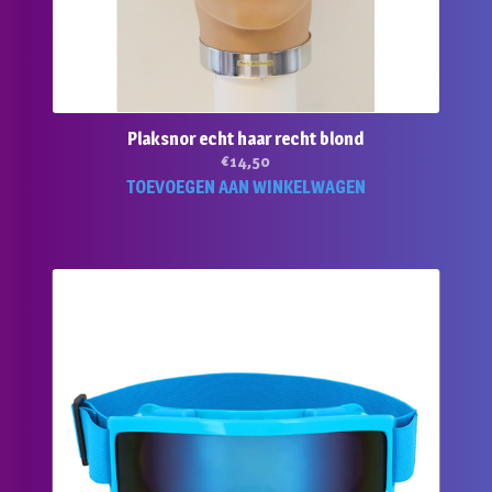
Plaksnor echt haar recht blond
€
14,50
TOEVOEGEN AAN WINKELWAGEN
duct
ft
rdere
aties.
e
e
ozen
den