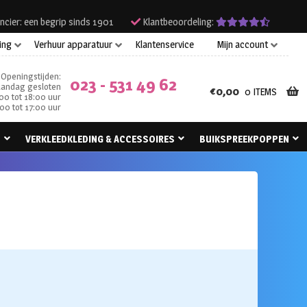
ncier: een begrip sinds 1901
Klantbeoordeling:
ing
Verhuur apparatuur
Klantenservice
Mijn account
Openingstijden:
023 - 531 49 62
andag gesloten
€
0,00
0 ITEMS
00 tot 18:00 uur
00 tot 17:00 uur
N
VERKLEEDKLEDING & ACCESSOIRES
BUIKSPREEKPOPPEN