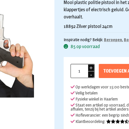
Mooi plastic politie pistool in het
klappertjes of electrisch geluid. 
overhaalt.
18892 Zilver pistool 24cm
Inspiratie nodig? Bekijk:
Beroepen
,
Bo
85 op voorraad
Politie
TOEVOEGEN 
pistool
zilver
Op werkdagen voor 15:00 beste
24cm
Veilig betalen
aantal
Fysieke winkel in Haarlem
Staat een artikel op voorraad, d
afhalen, tenzij bij het artikel ander
Hofleverancier: een begrip sin
Klantbeoordeling: