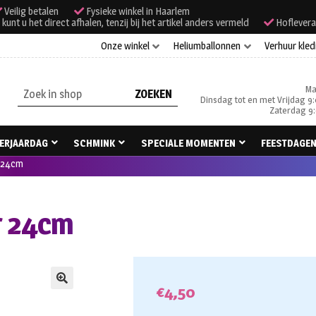
Veilig betalen
Fysieke winkel in Haarlem
unt u het direct afhalen, tenzij bij het artikel anders vermeld
Hoflevera
Onze winkel
Heliumballonnen
Verhuur kled
Ma
Zoeken
Dinsdag tot en met Vrijdag 9:
naar:
Zaterdag 9:
ERJAARDAG
SCHMINK
SPECIALE MOMENTEN
FEESTDAGE
r 24cm
er 24cm
€
4,50
🔍