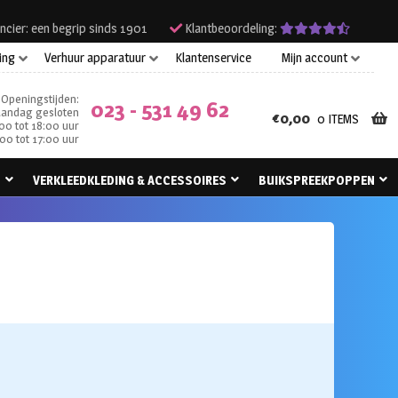
ncier: een begrip sinds 1901
Klantbeoordeling:
ing
Verhuur apparatuur
Klantenservice
Mijn account
Openingstijden:
023 - 531 49 62
andag gesloten
€
0,00
0 ITEMS
00 tot 18:00 uur
00 tot 17:00 uur
N
VERKLEEDKLEDING & ACCESSOIRES
BUIKSPREEKPOPPEN