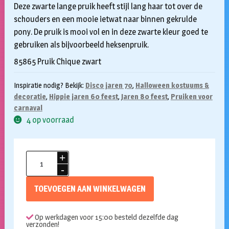
Deze zwarte lange pruik heeft stijl lang haar tot over de
schouders en een mooie ietwat naar binnen gekrulde
pony. De pruik is mooi vol en in deze zwarte kleur goed te
gebruiken als bijvoorbeeld heksenpruik.
85865 Pruik Chique zwart
Inspiratie nodig? Bekijk:
Disco jaren 70
,
Halloween kostuums &
decoratie
,
Hippie jaren 60 feest
,
Jaren 80 feest
,
Pruiken voor
carnaval
4 op voorraad
Pony
pruik
zwart
TOEVOEGEN AAN WINKELWAGEN
aantal
Op werkdagen voor 15:00 besteld dezelfde dag
verzonden!