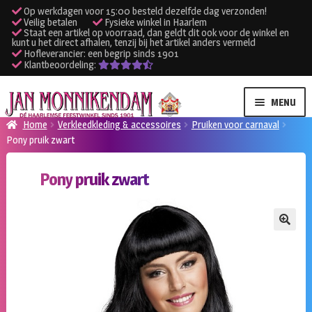
Op werkdagen voor 15:00 besteld dezelfde dag verzonden!
Veilig betalen
Fysieke winkel in Haarlem
Staat een artikel op voorraad, dan geldt dit ook voor de winkel en
kunt u het direct afhalen, tenzij bij het artikel anders vermeld
Hofleverancier: een begrip sinds 1901
Klantbeoordeling:
Ga
Ga
MENU
door
naar
Home
Verkleedkleding & accessoires
Pruiken voor carnaval
naar
de
Pony pruik zwart
SUBME
Verhuur kleding
navigatie
inhoud
UITVO
Pony pruik zwart
SUBME
Verhuur apparatuur
UITVO
Onze winkel
🔍
Klantenservice
Inloggen