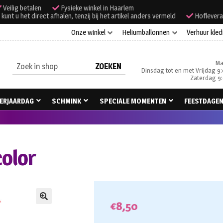
Veilig betalen
Fysieke winkel in Haarlem
unt u het direct afhalen, tenzij bij het artikel anders vermeld
Hoflevera
Onze winkel
Heliumballonnen
Verhuur kled
Ma
Zoeken
Dinsdag tot en met Vrijdag 9:
naar:
Zaterdag 9:
ERJAARDAG
SCHMINK
SPECIALE MOMENTEN
FEESTDAGE
color
€
8,50
🔍