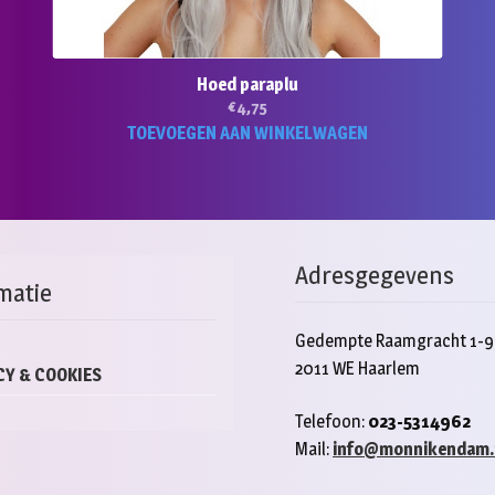
Hoed paraplu
€
4,75
TOEVOEGEN AAN WINKELWAGEN
Adresgegevens
matie
Gedempte Raamgracht 1-9
2011 WE Haarlem
CY & COOKIES
Telefoon:
023-5314962
Mail:
info@monnikendam.