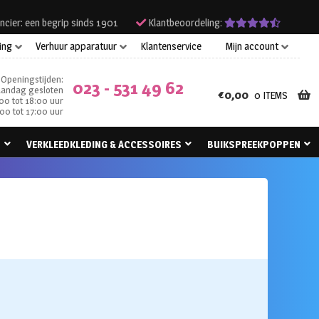
ncier: een begrip sinds 1901
Klantbeoordeling:
ing
Verhuur apparatuur
Klantenservice
Mijn account
Openingstijden:
023 - 531 49 62
andag gesloten
€
0,00
0 ITEMS
00 tot 18:00 uur
00 tot 17:00 uur
N
VERKLEEDKLEDING & ACCESSOIRES
BUIKSPREEKPOPPEN