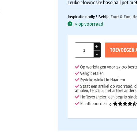
Leuke clowneske base ball pet met
Inspiratie nodig? Bekijk:
Fout & Fun
,
Ho
5 op voorraad
Propeller
TOEVOEGEN 
pet
multicolor
Op werkdagen voor 15:00 beste
aantal
Veilig betalen
Fysieke winkel in Haarlem
Staat een artikel op voorraad, d
afhalen, tenzij bij het artikel ander
Hofleverancier: een begrip sin
Klantbeoordeling: