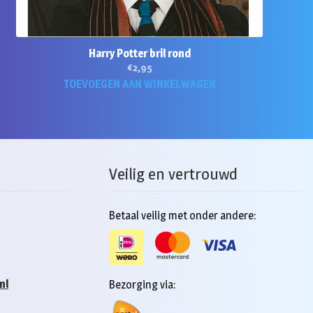
Harry Potter bril rond
€
2,95
TOEVOEGEN AAN WINKELWAGEN
Veilig en vertrouwd
Betaal veilig met onder andere:
nl
Bezorging via: