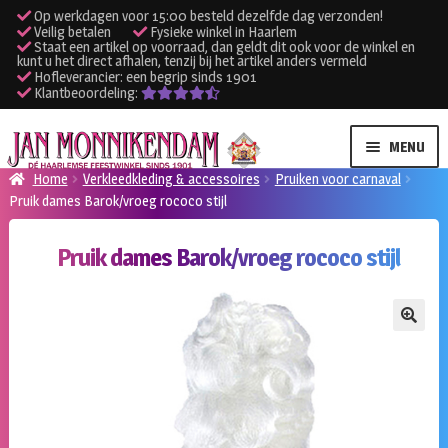
Op werkdagen voor 15:00 besteld dezelfde dag verzonden!
Veilig betalen
Fysieke winkel in Haarlem
Staat een artikel op voorraad, dan geldt dit ook voor de winkel en
kunt u het direct afhalen, tenzij bij het artikel anders vermeld
Hofleverancier: een begrip sinds 1901
Klantbeoordeling:
Ga
Ga
MENU
door
naar
Home
Verkleedkleding & accessoires
Pruiken voor carnaval
naar
de
Pruik dames Barok/vroeg rococo stijl
SUBME
Verhuur kleding
navigatie
inhoud
UITVO
Pruik dames Barok/vroeg rococo stijl
SUBME
Verhuur apparatuur
UITVO
Onze winkel
🔍
Klantenservice
Inloggen