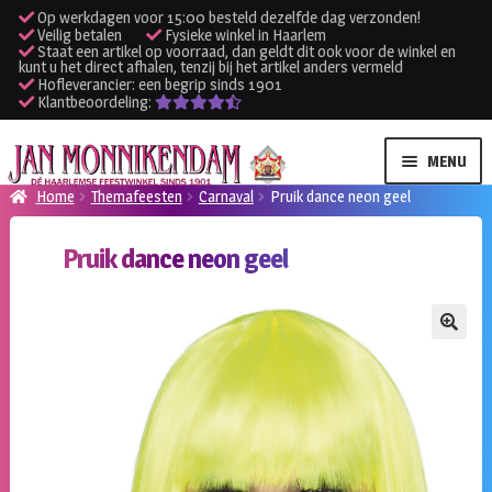
Op werkdagen voor 15:00 besteld dezelfde dag verzonden!
Veilig betalen
Fysieke winkel in Haarlem
Staat een artikel op voorraad, dan geldt dit ook voor de winkel en
kunt u het direct afhalen, tenzij bij het artikel anders vermeld
Hofleverancier: een begrip sinds 1901
Klantbeoordeling:
Ga
Ga
MENU
door
naar
Home
Themafeesten
Carnaval
Pruik dance neon geel
naar
de
SUBME
Verhuur kleding
navigatie
inhoud
Pruik dance neon geel
UITVO
SUBME
Verhuur apparatuur
UITVO
Onze winkel
🔍
Klantenservice
Inloggen