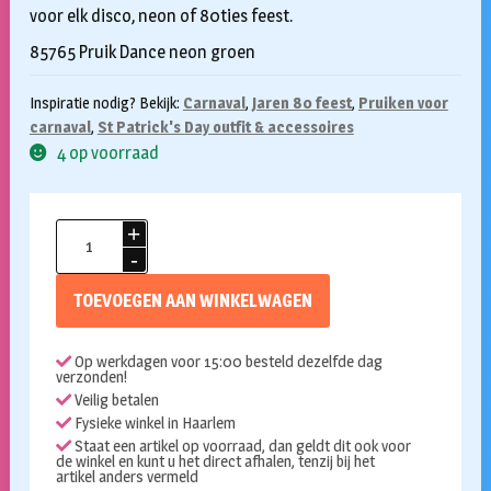
voor elk disco, neon of 80ties feest.
85765 Pruik Dance neon groen
Inspiratie nodig? Bekijk:
Carnaval
,
Jaren 80 feest
,
Pruiken voor
carnaval
,
St Patrick's Day outfit & accessoires
4 op voorraad
Pruik
Dance
neon
TOEVOEGEN AAN WINKELWAGEN
groen
aantal
Op werkdagen voor 15:00 besteld dezelfde dag
verzonden!
Veilig betalen
Fysieke winkel in Haarlem
Staat een artikel op voorraad, dan geldt dit ook voor
de winkel en kunt u het direct afhalen, tenzij bij het
artikel anders vermeld