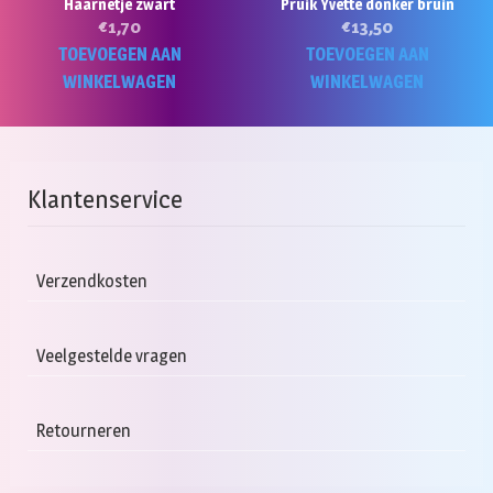
Haarnetje zwart
Pruik Yvette donker bruin
€
1,70
€
13,50
TOEVOEGEN AAN
TOEVOEGEN AAN
WINKELWAGEN
WINKELWAGEN
Klantenservice
Verzendkosten
Veelgestelde vragen
Retourneren