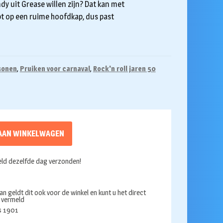
ndy uit Grease willen zijn? Dat kan met
t op een ruime hoofdkap, dus past
sonen
,
Pruiken voor carnaval
,
Rock'n roll jaren 50
AAN WINKELWAGEN
ld dezelfde dag verzonden!
an geldt dit ook voor de winkel en kunt u het direct
s vermeld
ds 1901