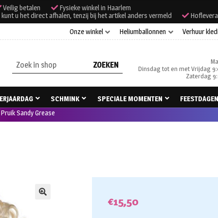
Veilig betalen
Fysieke winkel in Haarlem
unt u het direct afhalen, tenzij bij het artikel anders vermeld
Hoflevera
Onze winkel
Heliumballonnen
Verhuur kled
Ma
Zoeken
Dinsdag tot en met Vrijdag 9:
naar:
Zaterdag 9:
ERJAARDAG
SCHMINK
SPECIALE MOMENTEN
FEESTDAGE
Pruik Sandy Grease
€
15,50
🔍