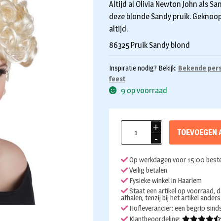
Altijd al Olivia Newton John als Sa
deze blonde Sandy pruik. Geknoop
altijd.
86325 Pruik Sandy blond
Inspiratie nodig? Bekijk:
Bekende per
feest
9 op voorraad
Pruik
TOEVOEGEN 
Sandy
Grease
Op werkdagen voor 15:00 beste
aantal
Veilig betalen
Fysieke winkel in Haarlem
Staat een artikel op voorraad, d
afhalen, tenzij bij het artikel ander
Hofleverancier: een begrip sin
Klantbeoordeling: