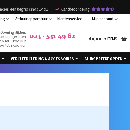
ncier: een begrip sinds 1901
Klantbeoordeling:
ing
Verhuur apparatuur
Klantenservice
Mijn account
Openingstijden:
023 - 531 49 62
andag gesloten
€
0,00
0 ITEMS
00 tot 18:00 uur
00 tot 17:00 uur
N
VERKLEEDKLEDING & ACCESSOIRES
BUIKSPREEKPOPPEN