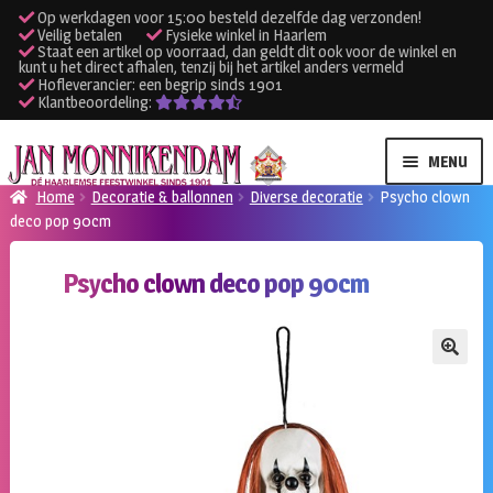
Op werkdagen voor 15:00 besteld dezelfde dag verzonden!
Veilig betalen
Fysieke winkel in Haarlem
Staat een artikel op voorraad, dan geldt dit ook voor de winkel en
kunt u het direct afhalen, tenzij bij het artikel anders vermeld
Hofleverancier: een begrip sinds 1901
Klantbeoordeling:
Ga
Ga
MENU
door
naar
Home
Decoratie & ballonnen
Diverse decoratie
Psycho clown
naar
de
deco pop 90cm
SUBME
Verhuur kleding
navigatie
inhoud
UITVO
Psycho clown deco pop 90cm
SUBME
Verhuur apparatuur
UITVO
Onze winkel
🔍
Klantenservice
Inloggen