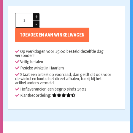
Psycho
clown
deco
TOEVOEGEN AAN WINKELWAGEN
pop
90cm
Op werkdagen voor 15:00 besteld dezelfde dag
aantal
verzonden!
Veilig betalen
Fysieke winkel in Haarlem
Staat een artikel op voorraad, dan geldt dit ook voor
de winkel en kunt u het direct afhalen, tenzij bij het
artikel anders vermeld
Hofleverancier: een begrip sinds 1901
Klantbeoordeling: