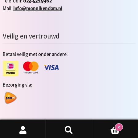
Telefoon:
023-5314962
Mail:
info@monnikendam.nl
Veilig en vertrouwd
Betaal veilig met onder andere:
Bezorging via:
0
Copyright 2026 - Jan Monnikendam
Zoeken
ZOEKEN