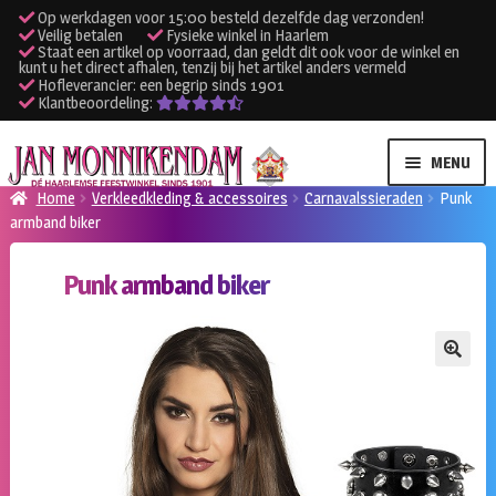
Op werkdagen voor 15:00 besteld dezelfde dag verzonden!
Veilig betalen
Fysieke winkel in Haarlem
Staat een artikel op voorraad, dan geldt dit ook voor de winkel en
kunt u het direct afhalen, tenzij bij het artikel anders vermeld
Hofleverancier: een begrip sinds 1901
Klantbeoordeling:
Ga
Ga
MENU
door
naar
Home
Verkleedkleding & accessoires
Carnavalssieraden
Punk
naar
de
armband biker
SUBME
Verhuur kleding
navigatie
inhoud
UITVO
Punk armband biker
SUBME
Verhuur apparatuur
UITVO
Onze winkel
🔍
Klantenservice
Inloggen