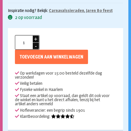
Inspiratie nodig? Bekijk:
Carnavalssieraden
,
Jaren 80 feest
2 op voorraad
Punk
armband
biker
TOEVOEGEN AAN WINKELWAGEN
aantal
Op werkdagen voor 15:00 besteld dezelfde dag
verzonden!
Veilig betalen
Fysieke winkel in Haarlem
Staat een artikel op voorraad, dan geldt dit ook voor
de winkel en kunt u het direct afhalen, tenzij bij het
artikel anders vermeld
Hofleverancier: een begrip sinds 1901
Klantbeoordeling: