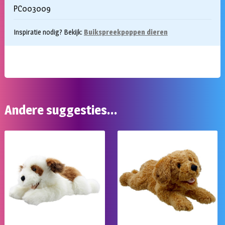
PC003009
Inspiratie nodig? Bekijk:
Buikspreekpoppen dieren
Andere suggesties…