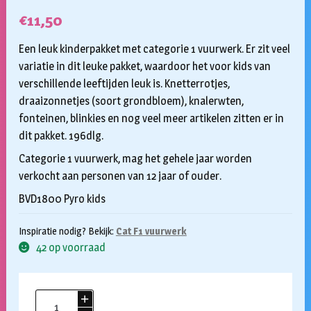
€
11,50
Een leuk kinderpakket met categorie 1 vuurwerk. Er zit veel
variatie in dit leuke pakket, waardoor het voor kids van
verschillende leeftijden leuk is. Knetterrotjes,
draaizonnetjes (soort grondbloem), knalerwten,
fonteinen, blinkies en nog veel meer artikelen zitten er in
dit pakket. 196dlg.
Categorie 1 vuurwerk, mag het gehele jaar worden
verkocht aan personen van 12 jaar of ouder.
BVD1800 Pyro kids
Inspiratie nodig? Bekijk:
Cat F1 vuurwerk
42 op voorraad
Pyromix