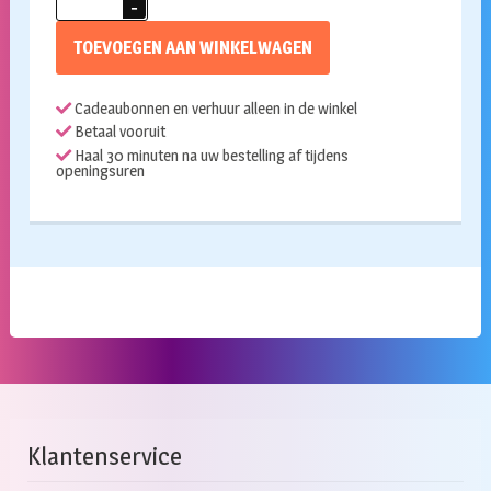
for
kids
TOEVOEGEN AAN WINKELWAGEN
Cat
F1
Cadeaubonnen en verhuur alleen in de winkel
vuurwerkpakket
Betaal vooruit
196
Haal 30 minuten na uw bestelling af tijdens
delig
openingsuren
ALLEEN
AFHALEN
IN
DE
WINKEL
aantal
Klantenservice