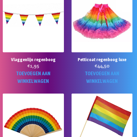
Vlaggenlijn regenboog
Petticoat regenboog luxe
€
1,95
€
44,50
TOEVOEGEN AAN
TOEVOEGEN AAN
WINKELWAGEN
WINKELWAGEN