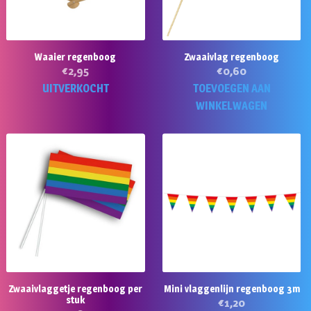
Waaier regenboog
Zwaaivlag regenboog
€
2,95
€
0,60
UITVERKOCHT
TOEVOEGEN AAN
WINKELWAGEN
Zwaaivlaggetje regenboog per
Mini vlaggenlijn regenboog 3m
stuk
€
1,20