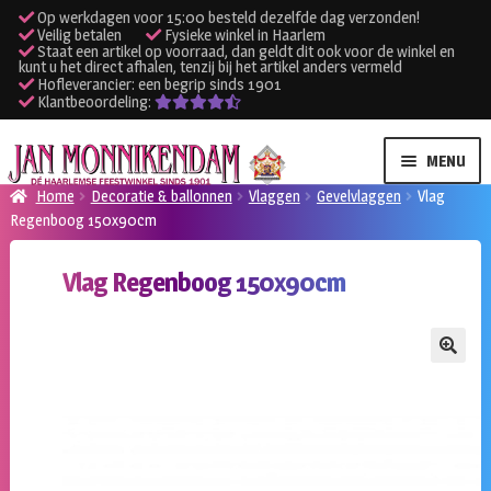
Op werkdagen voor 15:00 besteld dezelfde dag verzonden!
Veilig betalen
Fysieke winkel in Haarlem
Staat een artikel op voorraad, dan geldt dit ook voor de winkel en
kunt u het direct afhalen, tenzij bij het artikel anders vermeld
Hofleverancier: een begrip sinds 1901
Klantbeoordeling:
Ga
Ga
MENU
door
naar
Home
Decoratie & ballonnen
Vlaggen
Gevelvlaggen
Vlag
naar
de
Regenboog 150x90cm
SUBME
Verhuur kleding
navigatie
inhoud
UITVO
Vlag Regenboog 150x90cm
SUBME
Verhuur apparatuur
UITVO
Onze winkel
🔍
Klantenservice
Inloggen