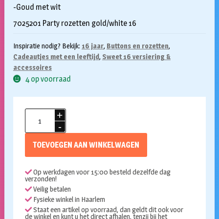
-Goud met wit
7025201 Party rozetten gold/white 16
Inspiratie nodig? Bekijk:
16 jaar
,
Buttons en rozetten
,
Cadeautjes met een leeftijd
,
Sweet 16 versiering &
accessoires
4 op voorraad
Rozet
16
jaar
TOEVOEGEN AAN WINKELWAGEN
gold/white
aantal
Op werkdagen voor 15:00 besteld dezelfde dag
verzonden!
Veilig betalen
Fysieke winkel in Haarlem
Staat een artikel op voorraad, dan geldt dit ook voor
de winkel en kunt u het direct afhalen, tenzij bij het