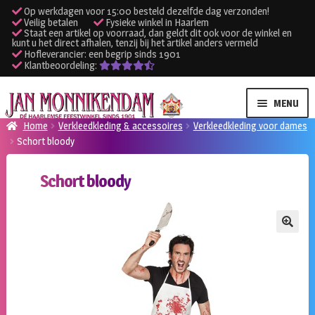
Op werkdagen voor 15:00 besteld dezelfde dag verzonden!
Veilig betalen
Fysieke winkel in Haarlem
Staat een artikel op voorraad, dan geldt dit ook voor de winkel en
kunt u het direct afhalen, tenzij bij het artikel anders vermeld
Hofleverancier: een begrip sinds 1901
Klantbeoordeling:
Ga
Ga
MENU
door
naar
Home
Verkleedkleding & accessoires
Verkleedkleding voor dames
naar
de
Schort bloody
SUBME
Verhuur kleding
navigatie
inhoud
UITVO
Schort bloody
SUBME
Verhuur apparatuur
UITVO
Onze winkel
🔍
Klantenservice
Inloggen