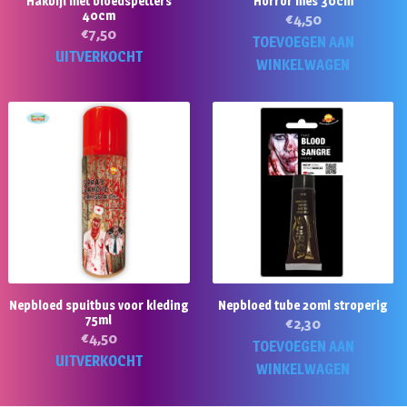
Hakbijl met bloedspetters
Horror mes 30cm
40cm
€
4,50
€
7,50
TOEVOEGEN AAN
UITVERKOCHT
WINKELWAGEN
Nepbloed spuitbus voor kleding
Nepbloed tube 20ml stroperig
75ml
€
2,30
€
4,50
TOEVOEGEN AAN
UITVERKOCHT
WINKELWAGEN