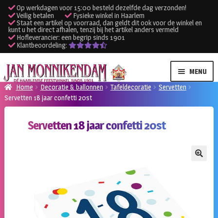
Op werkdagen voor 15:00 besteld dezelfde dag verzonden!
Veilig betalen
Fysieke winkel in Haarlem
Staat een artikel op voorraad, dan geldt dit ook voor de winkel en
kunt u het direct afhalen, tenzij bij het artikel anders vermeld
Hofleverancier: een begrip sinds 1901
Klantbeoordeling:
Ga
Ga
MENU
door
naar
Home
Decoratie & ballonnen
Tafeldecoratie
Servetten
naar
de
Servetten 18 jaar confetti 20st
SUBME
Verhuur kleding
navigatie
inhoud
UITVO
Servetten 18 jaar confetti 20st
SUBME
Verhuur apparatuur
UITVO
Onze winkel
🔍
Klantenservice
Inloggen