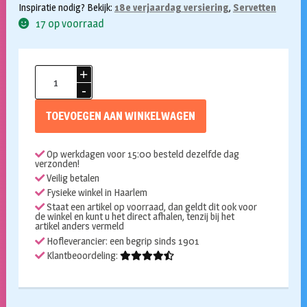
Inspiratie nodig? Bekijk:
18e verjaardag versiering
,
Servetten
17 op voorraad
Servetten
18
jaar
TOEVOEGEN AAN WINKELWAGEN
confetti
20st
Op werkdagen voor 15:00 besteld dezelfde dag
aantal
verzonden!
Veilig betalen
Fysieke winkel in Haarlem
Staat een artikel op voorraad, dan geldt dit ook voor
de winkel en kunt u het direct afhalen, tenzij bij het
artikel anders vermeld
Hofleverancier: een begrip sinds 1901
Klantbeoordeling: