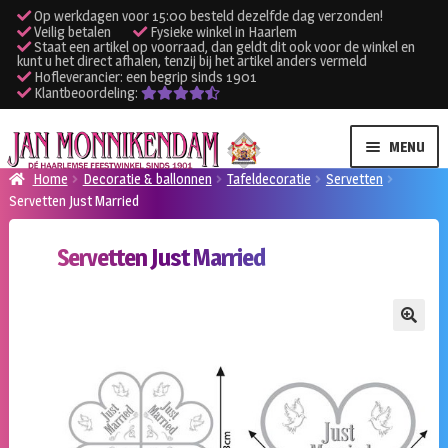
Op werkdagen voor 15:00 besteld dezelfde dag verzonden!
Veilig betalen
Fysieke winkel in Haarlem
Staat een artikel op voorraad, dan geldt dit ook voor de winkel en
kunt u het direct afhalen, tenzij bij het artikel anders vermeld
Hofleverancier: een begrip sinds 1901
Klantbeoordeling:
Ga
Ga
MENU
door
naar
Home
Decoratie & ballonnen
Tafeldecoratie
Servetten
naar
de
Servetten Just Married
SUBME
Verhuur kleding
navigatie
inhoud
UITVO
Servetten Just Married
SUBME
Verhuur apparatuur
UITVO
Onze winkel
🔍
Klantenservice
Inloggen