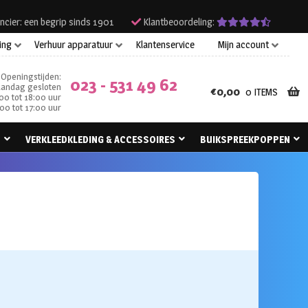
ncier: een begrip sinds 1901
Klantbeoordeling:
ing
Verhuur apparatuur
Klantenservice
Mijn account
Openingstijden:
023 - 531 49 62
andag gesloten
€
0,00
0 ITEMS
00 tot 18:00 uur
00 tot 17:00 uur
N
VERKLEEDKLEDING & ACCESSOIRES
BUIKSPREEKPOPPEN