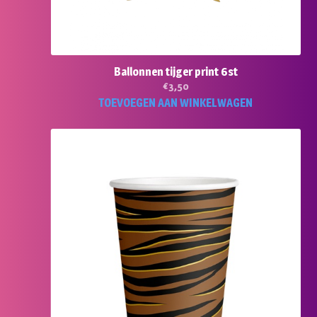
Ballonnen tijger print 6st
€
3,50
TOEVOEGEN AAN WINKELWAGEN