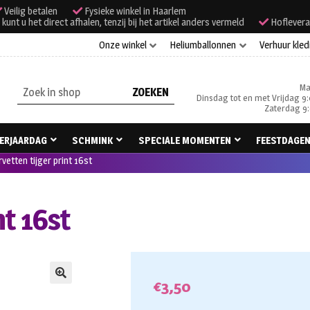
Veilig betalen
Fysieke winkel in Haarlem
unt u het direct afhalen, tenzij bij het artikel anders vermeld
Hoflevera
Onze winkel
Heliumballonnen
Verhuur kled
Ma
Zoeken
Dinsdag tot en met Vrijdag 9:
naar:
Zaterdag 9:
ERJAARDAG
SCHMINK
SPECIALE MOMENTEN
FEESTDAGE
vetten tijger print 16st
nt 16st
€
3,50
🔍