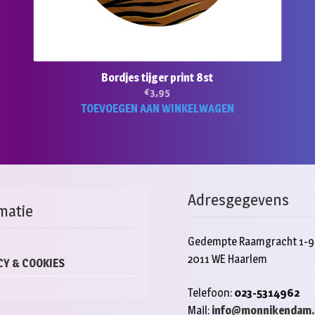
Bordjes tijger print 8st
€
3,95
TOEVOEGEN AAN WINKELWAGEN
Adresgegevens
matie
Gedempte Raamgracht 1-9
2011 WE Haarlem
CY & COOKIES
Telefoon:
023-5314962
Mail:
info@monnikendam.