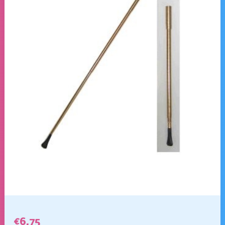
€
6,75