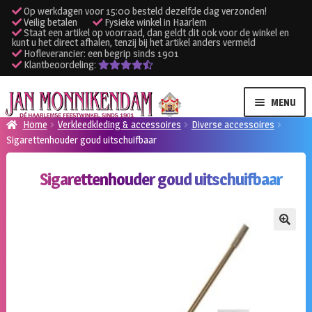
Op werkdagen voor 15:00 besteld dezelfde dag verzonden!
Veilig betalen
Fysieke winkel in Haarlem
Staat een artikel op voorraad, dan geldt dit ook voor de winkel en
kunt u het direct afhalen, tenzij bij het artikel anders vermeld
Hofleverancier: een begrip sinds 1901
Klantbeoordeling:
Ga
Ga
MENU
door
naar
Home
Verkleedkleding & accessoires
Diverse accessoires
naar
de
Sigarettenhouder goud uitschuifbaar
SUBME
Verhuur kleding
navigatie
inhoud
UITVO
Sigarettenhouder goud uitschuifbaar
SUBME
Verhuur apparatuur
UITVO
Onze winkel
🔍
Klantenservice
Inloggen