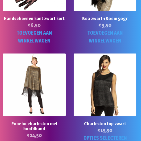
Handschoenen kant zwart kort
Boa zwart 180cm 50gr
€
6,50
€
9,50
TOEVOEGEN AAN
TOEVOEGEN AAN
WINKELWAGEN
WINKELWAGEN
Poncho charleston met
Charleston top zwart
hoofdband
€
15,50
€
24,50
Di
OPTIES SELECTEREN