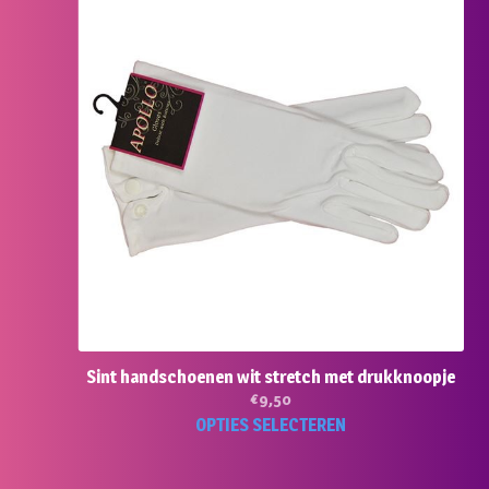
Sint handschoenen wit stretch met drukknoopje
€
9,50
Dit
OPTIES SELECTEREN
pro
hee