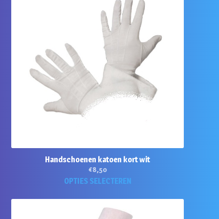
Handschoenen katoen kort wit
€
8,50
Dit
OPTIES SELECTEREN
product
heeft
meerdere