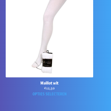
variaties.
Deze
optie
kan
gekozen
worden
op
de
productpagi
Maillot wit
€
12,50
Dit
OPTIES SELECTEREN
product
heeft
meerdere