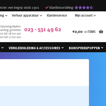
ncier: een begrip sinds 1901
Klantbeoordeling:
ing
Verhuur apparatuur
Klantenservice
Mijn account
Openingstijden:
023 - 531 49 62
andag gesloten
€
0,00
0 ITEMS
00 tot 18:00 uur
00 tot 17:00 uur
N
VERKLEEDKLEDING & ACCESSOIRES
BUIKSPREEKPOPPEN