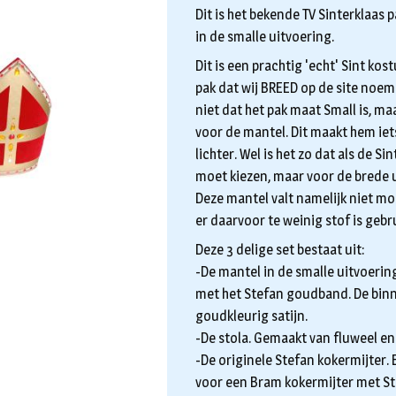
Dit is het bekende TV Sinterklaas 
in de smalle uitvoering.
Dit is een prachtig 'echt' Sint ko
pak dat wij BREED op de site noem
niet dat het pak maat Small is, ma
voor de mantel. Dit maakt hem iets
lichter. Wel is het zo dat als de Sin
moet kiezen, maar voor de brede 
Deze mantel valt namelijk niet mo
er daarvoor te weinig stof is gebru
Deze 3 delige set bestaat uit:
-De mantel in de smalle uitvoerin
met het Stefan goudband. De bin
goudkleurig satijn.
-De stola. Gemaakt van fluweel en
-De originele Stefan kokermijter. 
voor een Bram kokermijter met Ste