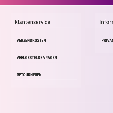
mee
vari
Dez
opti
Klantenservice
Infor
kan
gek
wor
op
VERZENDKOSTEN
PRIVA
de
pro
VEELGESTELDE VRAGEN
RETOURNEREN