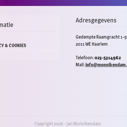
rdere
aties.
e
Adresgegevens
e
matie
ozen
Gedempte Raamgracht 1-9
den
2011 WE Haarlem
CY & COOKIES
Telefoon:
023-5314962
ductpagina
Mail:
info@monnikendam.
Copyright 2026 - Jan Monnikendam