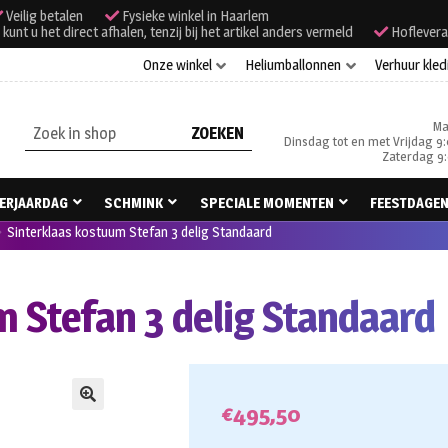
Veilig betalen
Fysieke winkel in Haarlem
unt u het direct afhalen, tenzij bij het artikel anders vermeld
Hoflevera
Onze winkel
Heliumballonnen
Verhuur kled
Ma
Zoeken
Dinsdag tot en met Vrijdag 9:
naar:
Zaterdag 9:
ERJAARDAG
SCHMINK
SPECIALE MOMENTEN
FEESTDAGE
Sinterklaas kostuum Stefan 3 delig Standaard
m Stefan 3 delig Standaard
€
495,50
🔍