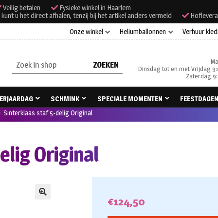
Veilig betalen
Fysieke winkel in Haarlem
unt u het direct afhalen, tenzij bij het artikel anders vermeld
Hoflevera
Onze winkel
Heliumballonnen
Verhuur kled
Ma
Zoeken
Dinsdag tot en met Vrijdag 9:
naar:
Zaterdag 9:
ERJAARDAG
SCHMINK
SPECIALE MOMENTEN
FEESTDAGE
Sinterklaas staf 5-delig Original
elig Original
€
124,50
🔍