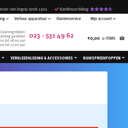
ncier: een begrip sinds 1901
Klantbeoordeling:
ing
Verhuur apparatuur
Klantenservice
Mijn account
Openingstijden:
023 - 531 49 62
andag gesloten
€
0,00
0 ITEMS
00 tot 18:00 uur
00 tot 17:00 uur
N
VERKLEEDKLEDING & ACCESSOIRES
BUIKSPREEKPOPPEN