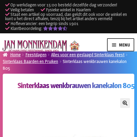
Op werkdagen voor 15:00 besteld dezelfde dag verzonden!
Veilig betalen
Fysieke winkel in Haarlem
Staat een artikel op voorraad, dan geldt dit ook voor de winkel en
kunt u het direct afhalen, tenzij bij het artikel anders vermeld
Hofleverancier: een begrip sinds 1901
Klantbeoordeling:
Ga
Ga
MENU
door
naar
Home
Feestdagen
Alles voor een geslaagd Sinterklaas feest
naar
de
Sinterklaas Baarden en Pruiken
Sinterklaas wenkbrauwen kanekalon
SUBME
Verhuur kleding
navigatie
inhoud
805
UITVO
SUBME
Verhuur apparatuur
Sinterklaas wenkbrauwen kanekalon 805
UITVO
Onze winkel
🔍
Klantenservice
Inloggen