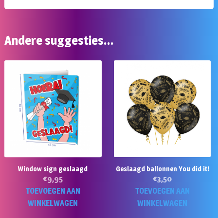
Andere suggesties…
Window sign geslaagd
Geslaagd ballonnen You did it!
€
9,95
€
3,50
TOEVOEGEN AAN
TOEVOEGEN AAN
WINKELWAGEN
WINKELWAGEN