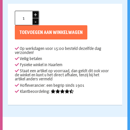
Sjerp
Geslaagd
I
TOEVOEGEN AAN WINKELWAGEN
did
it
Op werkdagen voor 15:00 besteld dezelfde dag
aantal
verzonden!
Veilig betalen
Fysieke winkel in Haarlem
Staat een artikel op voorraad, dan geldt dit ook voor
de winkel en kunt u het direct afhalen, tenzij bij het
artikel anders vermeld
Hofleverancier: een begrip sinds 1901
Klantbeoordeling: