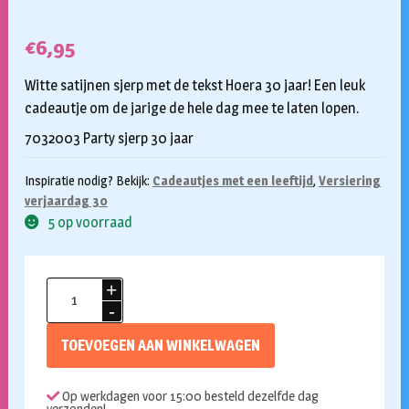
€
6,95
Witte satijnen sjerp met de tekst Hoera 30 jaar! Een leuk
cadeautje om de jarige de hele dag mee te laten lopen.
7032003 Party sjerp 30 jaar
Inspiratie nodig? Bekijk:
Cadeautjes met een leeftijd
,
Versiering
verjaardag 30
5 op voorraad
Sjerp
30
jaar
TOEVOEGEN AAN WINKELWAGEN
aantal
Op werkdagen voor 15:00 besteld dezelfde dag
verzonden!