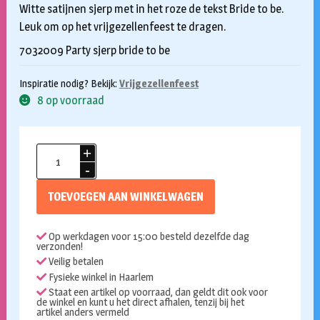
Witte satijnen sjerp met in het roze de tekst Bride to be.
Leuk om op het vrijgezellenfeest te dragen.
7032009 Party sjerp bride to be
Inspiratie nodig? Bekijk:
Vrijgezellenfeest
8 op voorraad
Sjerp
bride
to
TOEVOEGEN AAN WINKELWAGEN
be
wit
Op werkdagen voor 15:00 besteld dezelfde dag
met
verzonden!
roze
Veilig betalen
aantal
Fysieke winkel in Haarlem
Staat een artikel op voorraad, dan geldt dit ook voor
de winkel en kunt u het direct afhalen, tenzij bij het
artikel anders vermeld