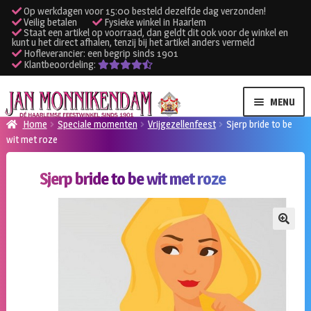
Op werkdagen voor 15:00 besteld dezelfde dag verzonden!
Veilig betalen
Fysieke winkel in Haarlem
Staat een artikel op voorraad, dan geldt dit ook voor de winkel en
kunt u het direct afhalen, tenzij bij het artikel anders vermeld
Hofleverancier: een begrip sinds 1901
Klantbeoordeling:
Ga
Ga
MENU
door
naar
Home
Speciale momenten
Vrijgezellenfeest
Sjerp bride to be
naar
de
wit met roze
SUBME
Verhuur kleding
navigatie
inhoud
UITVO
Sjerp bride to be wit met roze
SUBME
Verhuur apparatuur
UITVO
Onze winkel
🔍
Klantenservice
Inloggen