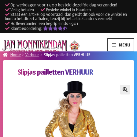
Op werkdagen voor 15:00 besteld dezelfde dag verzonden!
Veilig betalen
Fysieke winkel in Haarlem
Staat een artikel op voorraad, dan geldt dit ook voor de winkel en
kunt u het direct afhalen, tenzij bij het artikel anders vermeld
Hofleverancier: een begrip sinds 1901
Klantbeoordeling:
Ga
Ga
MENU
door
naar
Home
Verhuur
Slipjas pailletten VERHUUR
naar
de
SUBME
Verhuur kleding
navigatie
inhoud
Slipjas pailletten VERHUUR
UITVO
SUBME
Verhuur apparatuur
UITVO
Onze winkel
🔍
Klantenservice
Inloggen