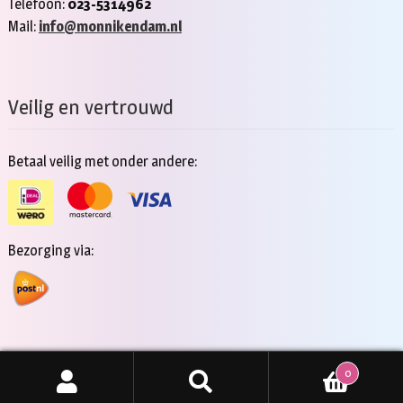
Telefoon:
023-5314962
Mail:
info@monnikendam.nl
Veilig en vertrouwd
Betaal veilig met onder andere:
Bezorging via:
0
Copyright 2026 - Jan Monnikendam
Zoeken
ZOEKEN