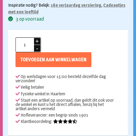
Inspiratie nodig? Bekijk:
18e verjaardag versiering
,
Cadeautjes
met een leeftijd
3 op voorraad
Snoeptrommel
18
jaar
TOEVOEGEN AAN WINKELWAGEN
aantal
Op werkdagen voor 15:00 besteld dezelfde dag
verzonden!
Veilig betalen
Fysieke winkel in Haarlem
Staat een artikel op voorraad, dan geldt dit ook voor
de winkel en kunt u het direct afhalen, tenzij bij het
artikel anders vermeld
Hofleverancier: een begrip sinds 1901
Klantbeoordeling: