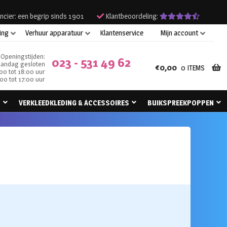
ncier: een begrip sinds 1901
Klantbeoordeling:
ing
Verhuur apparatuur
Klantenservice
Mijn account
Openingstijden:
023 - 531 49 62
andag gesloten
€
0,00
0 ITEMS
00 tot 18:00 uur
00 tot 17:00 uur
N
VERKLEEDKLEDING & ACCESSOIRES
BUIKSPREEKPOPPEN