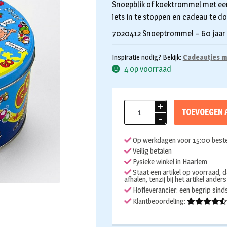
Snoepblik of koektrommel met een 
iets in te stoppen en cadeau te do
7020412 Snoeptrommel – 60 jaar
Inspiratie nodig? Bekijk:
Cadeautjes me
4 op voorraad
Snoeptrommel
TOEVOEGEN 
60
jaar
Op werkdagen voor 15:00 beste
aantal
Veilig betalen
Fysieke winkel in Haarlem
Staat een artikel op voorraad, d
afhalen, tenzij bij het artikel ander
Hofleverancier: een begrip sin
Klantbeoordeling: