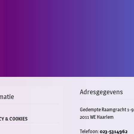
Adresgegevens
matie
Gedempte Raamgracht 1-9
2011 WE Haarlem
CY & COOKIES
Telefoon:
023-5314962