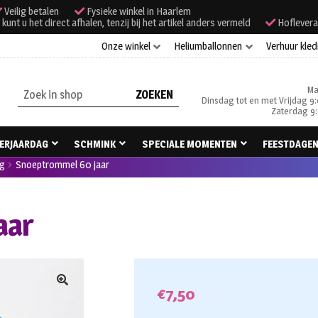
Veilig betalen
Fysieke winkel in Haarlem
unt u het direct afhalen, tenzij bij het artikel anders vermeld
Hoflevera
Onze winkel
Heliumballonnen
Verhuur kled
Ma
Zoeken
Dinsdag tot en met Vrijdag 9:
naar:
Zaterdag 9:
ERJAARDAG
SCHMINK
SPECIALE MOMENTEN
FEESTDAGE
ag
Snoeptrommel 60 jaar
aar
€
7,50
🔍