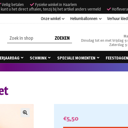
Veilig betalen
Fysieke winkel in Haarlem
unt u het direct afhalen, tenzij bij het artikel anders vermeld
Hoflevera
Onze winkel
Heliumballonnen
Verhuur kled
Ma
Zoeken
Dinsdag tot en met Vrijdag 9:
naar:
Zaterdag 9:
ERJAARDAG
SCHMINK
SPECIALE MOMENTEN
FEESTDAGE
et
€
5,50
🔍