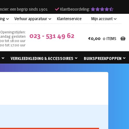
ncier: een begrip sinds 1901
Klantbeoordeling:
ing
Verhuur apparatuur
Klantenservice
Mijn account
Openingstijden:
023 - 531 49 62
andag gesloten
€
0,00
0 ITEMS
00 tot 18:00 uur
00 tot 17:00 uur
N
VERKLEEDKLEDING & ACCESSOIRES
BUIKSPREEKPOPPEN