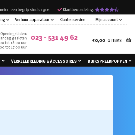
ncier: een begrip sinds 1901
Klantbeoordeling:
ing
Verhuur apparatuur
Klantenservice
Mijn account
Openingstijden:
023 - 531 49 62
andag gesloten
€
0,00
0 ITEMS
00 tot 18:00 uur
00 tot 17:00 uur
N
VERKLEEDKLEDING & ACCESSOIRES
BUIKSPREEKPOPPEN