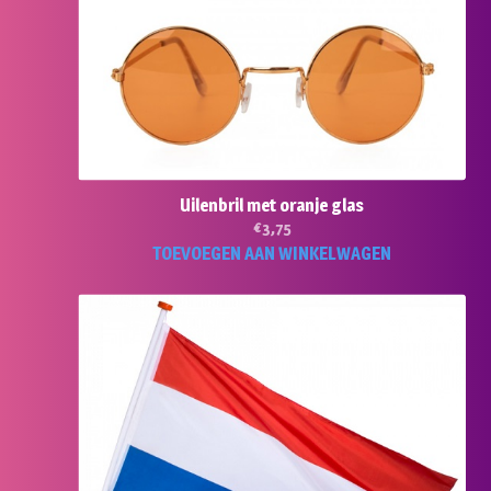
Uilenbril met oranje glas
€
3,75
TOEVOEGEN AAN WINKELWAGEN