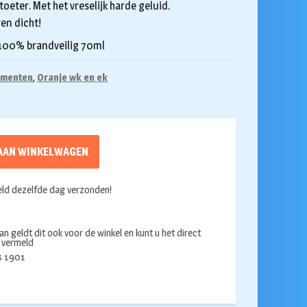
oeter. Met het vreselijk harde geluid.
en dicht!
 100% brandveilig 70ml
umenten
,
Oranje wk en ek
AAN WINKELWAGEN
ld dezelfde dag verzonden!
an geldt dit ook voor de winkel en kunt u het direct
s vermeld
ds 1901