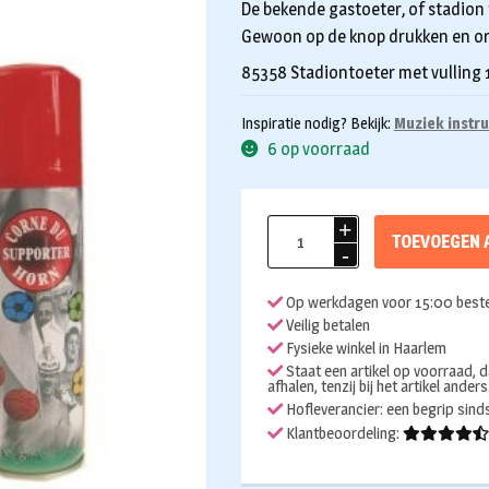
De bekende gastoeter, of stadion t
Gewoon op de knop drukken en or
85358 Stadiontoeter met vulling
Inspiratie nodig? Bekijk:
Muziek instr
6 op voorraad
Stadiontoeter
TOEVOEGEN 
gas
aantal
Op werkdagen voor 15:00 beste
Veilig betalen
Fysieke winkel in Haarlem
Staat een artikel op voorraad, d
afhalen, tenzij bij het artikel ander
Hofleverancier: een begrip sin
Klantbeoordeling: