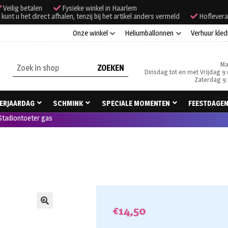
Veilig betalen
Fysieke winkel in Haarlem
unt u het direct afhalen, tenzij bij het artikel anders vermeld
Hoflevera
Onze winkel
Heliumballonnen
Verhuur kled
Ma
Zoeken
Dinsdag tot en met Vrijdag 9:
naar:
Zaterdag 9:
ERJAARDAG
SCHMINK
SPECIALE MOMENTEN
FEESTDAGE
Stadiontoeter gas
€
14,50
🔍