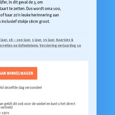
jfer, in dit geval de 3, om
 taart te zetten. Dus wordt oma 100,
 of haar zo’n leuke herinnering aan
jn inclusief stokje 18cm groot.
 jaar
,
16 – 100 jaar
,
3 jaar
,
35 jaar
,
Kaarsjes &
erretjes en ijsfonteinen
,
Versiering verjaardag 30
AAN WINKELWAGEN
ld dezelfde dag verzonden!
an geldt dit ook voor de winkel en kunt u het direct
s vermeld
ds 1901