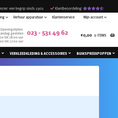
ncier: een begrip sinds 1901
Klantbeoordeling:
ing
Verhuur apparatuur
Klantenservice
Mijn account
Openingstijden:
023 - 531 49 62
andag gesloten
€
0,00
0 ITEMS
00 tot 18:00 uur
00 tot 17:00 uur
N
VERKLEEDKLEDING & ACCESSOIRES
BUIKSPREEKPOPPEN