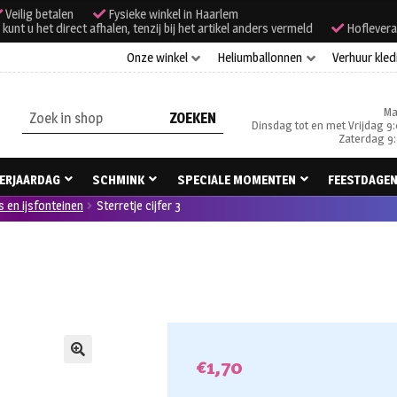
Veilig betalen
Fysieke winkel in Haarlem
unt u het direct afhalen, tenzij bij het artikel anders vermeld
Hoflevera
Onze winkel
Heliumballonnen
Verhuur kled
Ma
Zoeken
Dinsdag tot en met Vrijdag 9:
naar:
Zaterdag 9:
ERJAARDAG
SCHMINK
SPECIALE MOMENTEN
FEESTDAGE
s en ijsfonteinen
Sterretje cijfer 3
€
1,70
🔍