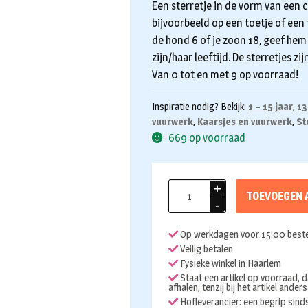
Een sterretje in de vorm van een ci
bijvoorbeeld op een toetje of een
de hond 6 of je zoon 18, geef hem
zijn/haar leeftijd. De sterretjes zi
Van 0 tot en met 9 op voorraad!
Inspiratie nodig? Bekijk:
1 – 15 jaar
,
13
vuurwerk
,
Kaarsjes en vuurwerk
,
St
669 op voorraad
Sterretje
TOEVOEGEN 
cijfer
3
Op werkdagen voor 15:00 beste
aantal
Veilig betalen
Fysieke winkel in Haarlem
Staat een artikel op voorraad, d
afhalen, tenzij bij het artikel ander
Hofleverancier: een begrip sin