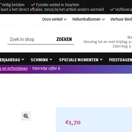
Veilig betalen
Fysieke winkel in Haarlem
unt u het direct afhalen, tenzij bij het artikel anders vermeld
Hoflevera
Onze winkel
Heliumballonnen
Verhuur kled
Ma
Zoeken
Dinsdag tot en met Vrijdag 9:
naar:
Zaterdag 9:
ERJAARDAG
SCHMINK
SPECIALE MOMENTEN
FEESTDAGE
s en ijsfonteinen
Sterretje cijfer 6
€
1,70
🔍