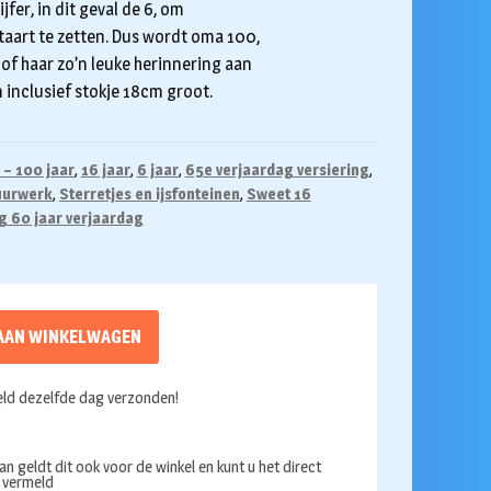
jfer, in dit geval de 6, om
 taart te zetten. Dus wordt oma 100,
 of haar zo’n leuke herinnering aan
jn inclusief stokje 18cm groot.
 – 100 jaar
,
16 jaar
,
6 jaar
,
65e verjaardag versiering
,
uurwerk
,
Sterretjes en ijsfonteinen
,
Sweet 16
g 60 jaar verjaardag
AAN WINKELWAGEN
ld dezelfde dag verzonden!
an geldt dit ook voor de winkel en kunt u het direct
s vermeld