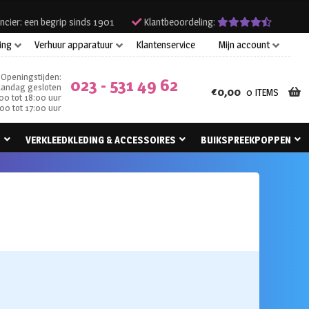
ncier: een begrip sinds 1901
Klantbeoordeling:
ing
Verhuur apparatuur
Klantenservice
Mijn account
Openingstijden:
023 - 531 49 62
andag gesloten
€
0,00
0 ITEMS
00 tot 18:00 uur
00 tot 17:00 uur
N
VERKLEEDKLEDING & ACCESSOIRES
BUIKSPREEKPOPPEN