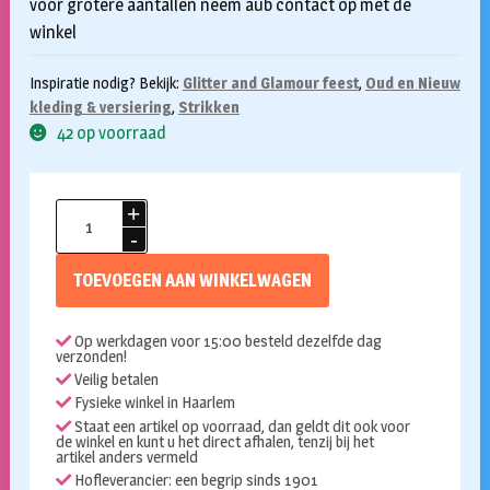
voor grotere aantallen neem aub contact op met de
winkel
Inspiratie nodig? Bekijk:
Glitter and Glamour feest
,
Oud en Nieuw
kleding & versiering
,
Strikken
42 op voorraad
Strik
goud
pailletten
TOEVOEGEN AAN WINKELWAGEN
aantal
Op werkdagen voor 15:00 besteld dezelfde dag
verzonden!
Veilig betalen
Fysieke winkel in Haarlem
Staat een artikel op voorraad, dan geldt dit ook voor
de winkel en kunt u het direct afhalen, tenzij bij het
artikel anders vermeld
Hofleverancier: een begrip sinds 1901