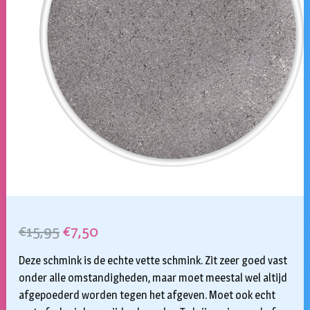
Oorspronkelijke
Huidige
€
15,95
€
7,50
prijs
prijs
Deze schmink is de echte vette schmink. Zit zeer goed vast
was:
is:
onder alle omstandigheden, maar moet meestal wel altijd
afgepoederd worden tegen het afgeven. Moet ook echt
€15,95.
€7,50.