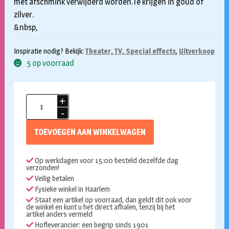
met afschmink verwijderd worden.Te krijgen in goud of
zilver.
&nbsp,
Inspiratie nodig? Bekijk:
Theater, TV, Special effects
,
Uitverkoop
5 op voorraad
Supracolor
Kryolan
metal
TOEVOEGEN AAN WINKELWAGEN
-
zilver
Op werkdagen voor 15:00 besteld dezelfde dag
aantal
verzonden!
Veilig betalen
Fysieke winkel in Haarlem
Staat een artikel op voorraad, dan geldt dit ook voor
de winkel en kunt u het direct afhalen, tenzij bij het
artikel anders vermeld
Hofleverancier: een begrip sinds 1901