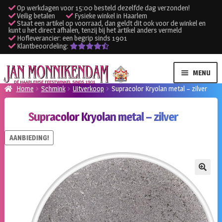
Op werkdagen voor 15:00 besteld dezelfde dag verzonden!
Veilig betalen
Fysieke winkel in Haarlem
Staat een artikel op voorraad, dan geldt dit ook voor de winkel en
kunt u het direct afhalen, tenzij bij het artikel anders vermeld
Hofleverancier: een begrip sinds 1901
Klantbeoordeling:
Ga
Ga
MENU
door
naar
Home
Schmink
Uitverkoop
Supracolor Kryolan metal – zilver
naar
de
SUBME
Verhuur kleding
navigatie
inhoud
Supracolor Kryolan metal – zilver
UITVO
SUBME
Verhuur apparatuur
AANBIEDING!
UITVO
Onze winkel
🔍
Klantenservice
Inloggen