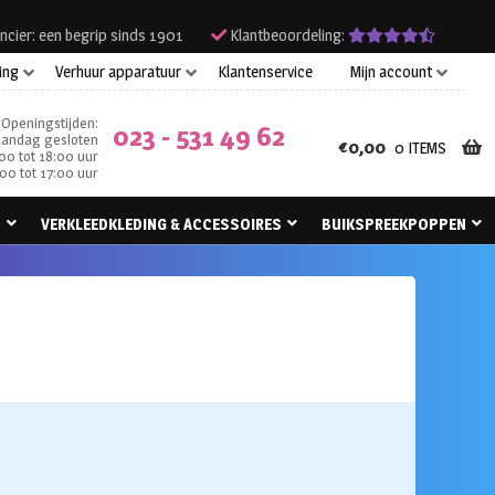
ncier: een begrip sinds 1901
Klantbeoordeling:
ing
Verhuur apparatuur
Klantenservice
Mijn account
Openingstijden:
023 - 531 49 62
andag gesloten
€
0,00
0 ITEMS
00 tot 18:00 uur
00 tot 17:00 uur
N
VERKLEEDKLEDING & ACCESSOIRES
BUIKSPREEKPOPPEN