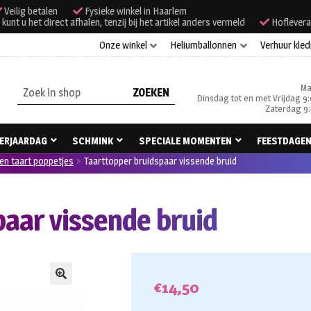
Veilig betalen
Fysieke winkel in Haarlem
unt u het direct afhalen, tenzij bij het artikel anders vermeld
Hoflevera
Onze winkel
Heliumballonnen
Verhuur kled
Ma
Zoeken
Dinsdag tot en met Vrijdag 9:
naar:
Zaterdag 9:
ERJAARDAG
SCHMINK
SPECIALE MOMENTEN
FEESTDAGE
en taart poppetjes
Taarttopper bruidspaar vissende bruid
paar vissende bruid
€
14,50
🔍