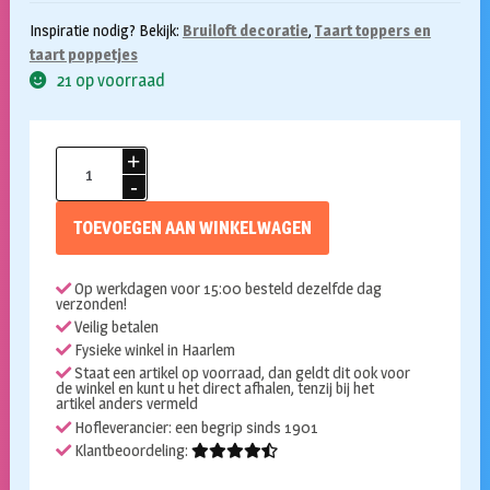
Inspiratie nodig? Bekijk:
Bruiloft decoratie
,
Taart toppers en
taart poppetjes
21 op voorraad
Taarttopper
Mr
&
TOEVOEGEN AAN WINKELWAGEN
Mrs
goud
Op werkdagen voor 15:00 besteld dezelfde dag
aantal
verzonden!
Veilig betalen
Fysieke winkel in Haarlem
Staat een artikel op voorraad, dan geldt dit ook voor
de winkel en kunt u het direct afhalen, tenzij bij het
artikel anders vermeld
Hofleverancier: een begrip sinds 1901
Klantbeoordeling: