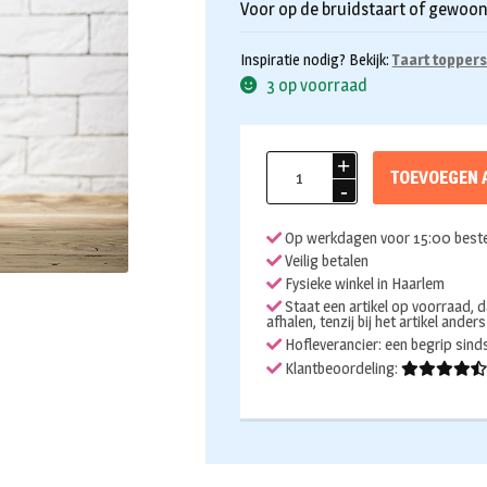
Voor op de bruidstaart of gewoon 
Inspiratie nodig? Bekijk:
Taart toppers
3 op voorraad
Taarttopper
TOEVOEGEN 
The
one
Op werkdagen voor 15:00 beste
I
Veilig betalen
love
Fysieke winkel in Haarlem
aantal
Staat een artikel op voorraad, d
afhalen, tenzij bij het artikel ander
Hofleverancier: een begrip sin
Klantbeoordeling: