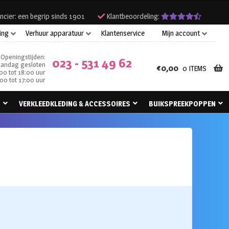
ncier: een begrip sinds 1901
Klantbeoordeling:
ing
Verhuur apparatuur
Klantenservice
Mijn account
Openingstijden:
023 - 531 49 62
andag gesloten
€
0,00
0 ITEMS
00 tot 18:00 uur
00 tot 17:00 uur
N
VERKLEEDKLEDING & ACCESSOIRES
BUIKSPREEKPOPPEN