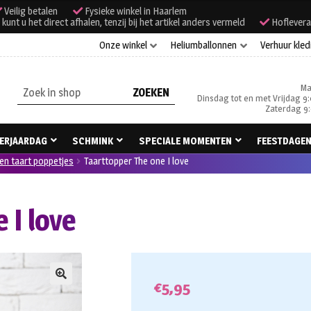
Veilig betalen
Fysieke winkel in Haarlem
unt u het direct afhalen, tenzij bij het artikel anders vermeld
Hoflevera
Onze winkel
Heliumballonnen
Verhuur kled
Ma
Zoeken
Dinsdag tot en met Vrijdag 9:
naar:
Zaterdag 9:
ERJAARDAG
SCHMINK
SPECIALE MOMENTEN
FEESTDAGE
en taart poppetjes
Taarttopper The one I love
 I love
€
5,95
🔍